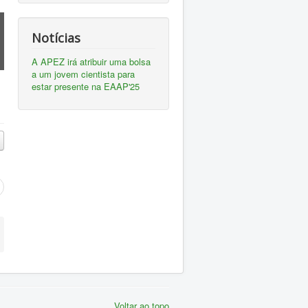
Palest
Notícias
Activi
Jornadas de Capões - 16/07/2016
11/05/
A APEZ irá atribuir uma bolsa
a um jovem cientista para
estar presente na EAAP'25
Voltar ao topo