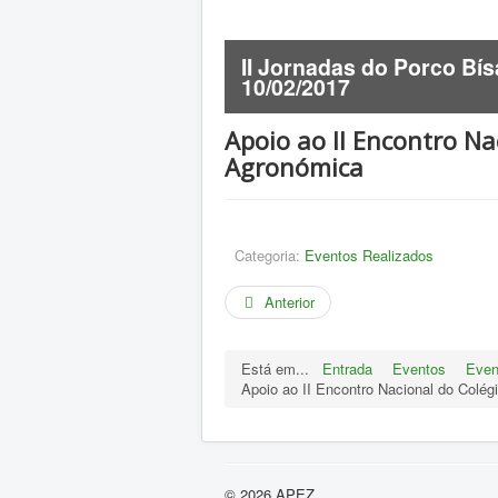
écnica:
II Jornadas do Porco Bís
- 08/02/2017
10/02/2017
Apoio ao II Encontro N
Agronómica
Categoria:
Eventos Realizados
Anterior
Está em...
Entrada
Eventos
Even
Apoio ao II Encontro Nacional do Colé
© 2026 APEZ