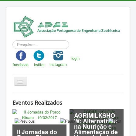
Pesquisar...
login
instagram
facebook
twitter
Toggle
Navigation
APEZ
Eventos Realizados
A Zootecnia
AGRIMILKSHO
Notícias
W: Alternativas
na Nutrição e
Eventos
II Jornadas do
Alimentação de
J