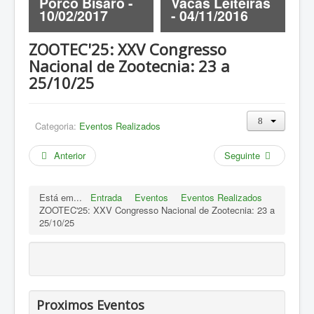
-
Porco Bísaro -
Vacas Leiteiras
C
ZOOTEC
10/02/2017
- 04/11/2016
1
RPZ
ZOOTEC'25: XXV Congresso
Loja
Nacional de Zootecnia: 23 a
Contactos
25/10/25
Sócios
Categoria:
Eventos Realizados
Anterior
Seguinte
Está em...
Entrada
Eventos
Eventos Realizados
ZOOTEC'25: XXV Congresso Nacional de Zootecnia: 23 a
25/10/25
Proximos Eventos