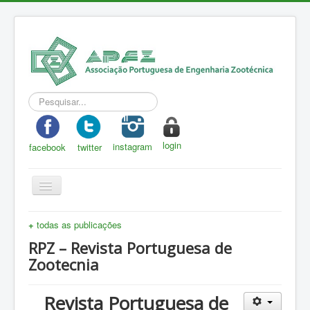
Pesquisar...
login
instagram
facebook
twitter
Toggle
Navigation
APEZ
+
todas as publicações
A Zootecnia
RPZ – Revista Portuguesa de
Zootecnia
Notícias
Eventos
Revista Portuguesa de