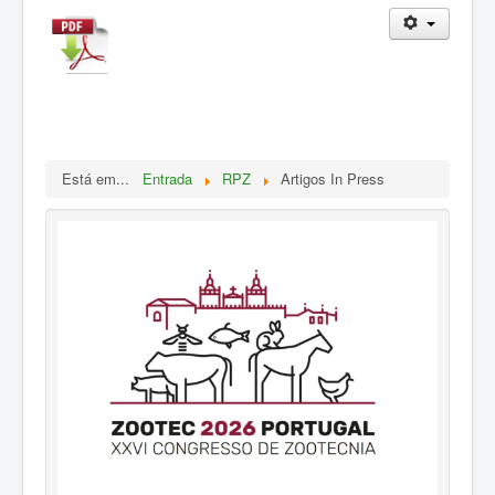
ZOOTEC
RPZ
Loja
Contactos
Sócios
Está em...
Entrada
RPZ
Artigos In Press