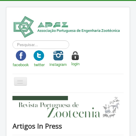
Pesquisar...
login
instagram
facebook
twitter
Toggle
Navigation
APEZ
A Zootecnia
Notícias
Artigos In Press
Eventos