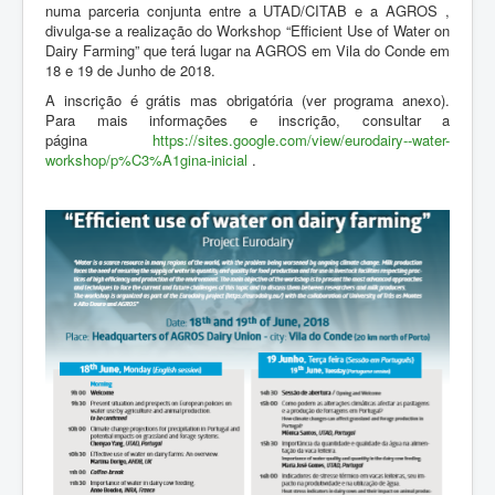
ZOOTEC
numa parceria conjunta entre a UTAD/CITAB e a AGROS ,
divulga-se a realização do Workshop “Efficient Use of Water on
RPZ
Dairy Farming” que terá lugar na AGROS em Vila do Conde em
18 e 19 de Junho de 2018.
Loja
A inscrição é grátis mas obrigatória (ver programa anexo).
Contactos
Para mais informações e inscrição, consultar a
página
https://sites.google.com/view/eurodairy--water-
Sócios
workshop/p%C3%A1gina-inicial
.