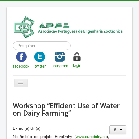
Pesquisar...
login
instagram
facebook
twitter
Toggle
Navigation
APEZ
Workshop “Efficient Use of Water
A Zootecnia
on Dairy Farming”
Notícias
Exmo (a) Sr (a),
Eventos
No âmbito do projeto EuroDairy (
www.eurodairy.eu
),