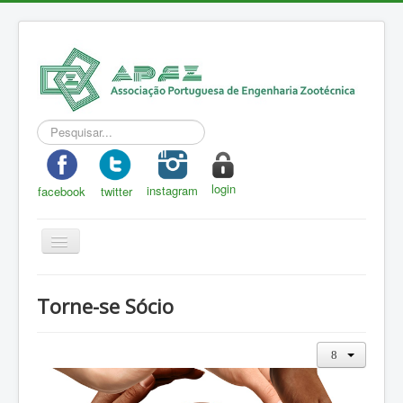
Pesquisar...
login
instagram
facebook
twitter
Toggle
Navigation
APEZ
Torne-se Sócio
A Zootecnia
Notícias
Eventos