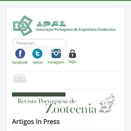
Pesquisar...
login
instagram
facebook
twitter
Toggle
Navigation
APEZ
A Zootecnia
Notícias
Artigos In Press
Eventos