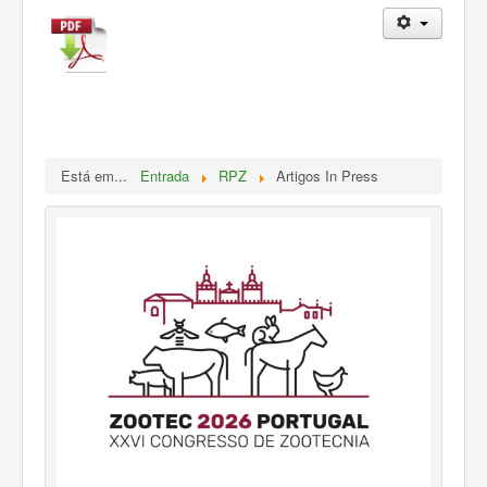
ZOOTEC
RPZ
Loja
Contactos
Sócios
Está em...
Entrada
RPZ
Artigos In Press