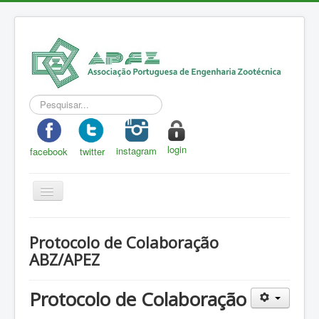
Pesquisar...
login
instagram
facebook
twitter
Toggle
Navigation
APEZ
Protocolo de Colaboração
A Zootecnia
ABZ/APEZ
Notícias
Protocolo de Colaboração
Eventos