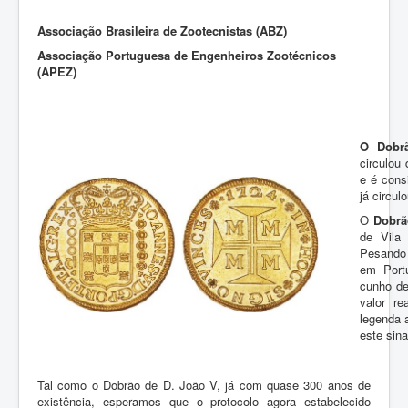
ZOOTEC
Associação Brasileira de Zootecnistas (ABZ)
RPZ
Associação Portuguesa de Engenheiros Zootécnicos
Loja
(APEZ)
Contactos
Sócios
O Dobr
circulou
e é cons
já circu
O
Dobrã
de Vila
Pesando 
em Port
cunho de
valor re
legenda 
este sina
Tal como o Dobrão de D. João V, já com quase 300 anos de
existência, esperamos que o protocolo agora estabelecido