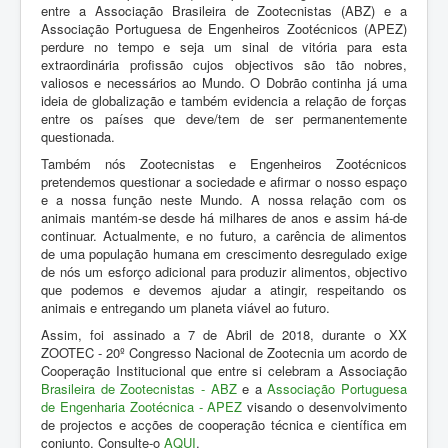
entre a Associação Brasileira de Zootecnistas (ABZ) e a
Associação Portuguesa de Engenheiros Zootécnicos (APEZ)
perdure no tempo e seja um sinal de vitória para esta
extraordinária profissão cujos objectivos são tão nobres,
valiosos e necessários ao Mundo. O Dobrão continha já uma
ideia de globalização e também evidencia a relação de forças
entre os países que deve/tem de ser permanentemente
questionada.
Também nós Zootecnistas e Engenheiros Zootécnicos
pretendemos questionar a sociedade e afirmar o nosso espaço
e a nossa função neste Mundo. A nossa relação com os
animais mantém-se desde há milhares de anos e assim há-de
continuar. Actualmente, e no futuro, a carência de alimentos
de uma população humana em crescimento desregulado exige
de nós um esforço adicional para produzir alimentos, objectivo
que podemos e devemos ajudar a atingir, respeitando os
animais e entregando um planeta viável ao futuro.
Assim, foi assinado a 7 de Abril de 2018, durante o XX
ZOOTEC - 20º Congresso Nacional de Zootecnia um acordo de
Cooperação Institucional que entre si celebram a Associação
Brasileira de Zootecnistas - ABZ
e a
Associação Portuguesa
de Engenharia Zootécnica - APEZ
visando o desenvolvimento
de projectos e acções de cooperação técnica e científica em
conjunto. Consulte-o
AQUI
.