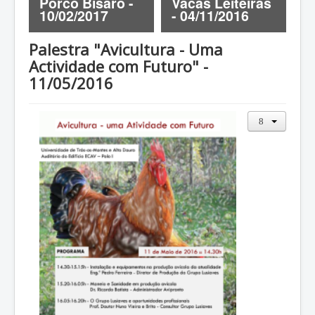
-
Porco Bísaro -
Vacas Leiteiras
C
ZOOTEC
10/02/2017
- 04/11/2016
1
RPZ
Palestra "Avicultura - Uma
Loja
Actividade com Futuro" -
Contactos
11/05/2016
Sócios