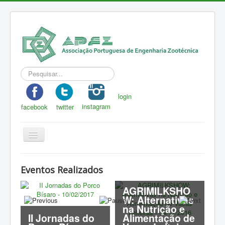
Pesquisar...
login
instagram
facebook
twitter
Toggle
Navigation
APEZ
Eventos Realizados
A Zootecnia
AGRIMILKSHO
Notícias
W: Alternativas
na Nutrição e
Eventos
II Jornadas do
Alimentação de
J