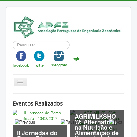
Pesquisar...
login
instagram
facebook
twitter
Toggle
Navigation
APEZ
Eventos Realizados
A Zootecnia
AGRIMILKSHO
Notícias
W: Alternativas
na Nutrição e
Eventos
II Jornadas do
Alimentação de
J