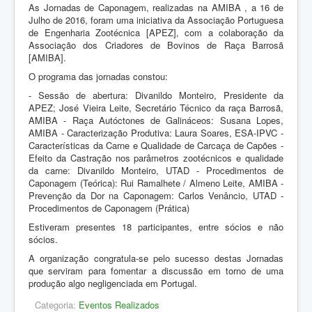
As Jornadas de Caponagem, realizadas na AMIBA , a 16 de
Julho de 2016, foram uma iniciativa da Associação Portuguesa
de Engenharia Zootécnica [APEZ], com a colaboração da
Associação dos Criadores de Bovinos de Raça Barrosã
[AMIBA].
O programa das jornadas constou:
- Sessão de abertura: Divanildo Monteiro, Presidente da
APEZ; José Vieira Leite, Secretário Técnico da raça Barrosã,
AMIBA - Raça Autóctones de Galináceos: Susana Lopes,
AMIBA - Caracterização Produtiva: Laura Soares, ESA-IPVC -
Características da Carne e Qualidade de Carcaça de Capões -
Efeito da Castração nos parâmetros zootécnicos e qualidade
da carne: Divanildo Monteiro, UTAD - Procedimentos de
Caponagem (Teórica): Rui Ramalhete / Almeno Leite, AMIBA -
Prevenção da Dor na Caponagem: Carlos Venâncio, UTAD -
Procedimentos de Caponagem (Prática)
Estiveram presentes 18 participantes, entre sócios e não
sócios.
A organização congratula-se pelo sucesso destas Jornadas
que serviram para fomentar a discussão em torno de uma
produção algo negligenciada em Portugal.
Categoria:
Eventos Realizados