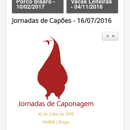
-
Porco Bísaro -
Vacas Leiteiras
C
ZOOTEC
10/02/2017
- 04/11/2016
1
RPZ
Jornadas de Capões - 16/07/2016
Loja
Contactos
Sócios